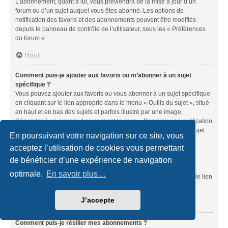
L’abonnement, quant à lui, vous préviendra de la mise à jour d’un
forum ou d’un sujet auquel vous êtes abonné. Les options de
notification des favoris et des abonnements peuvent être modifiés
depuis le panneau de contrôle de l’utilisateur, sous les « Préférences
du forum ».
Haut
Comment puis-je ajouter aux favoris ou m’abonner à un sujet
spécifique ?
Vous pouvez ajouter aux favoris ou vous abonner à un sujet spécifique
en cliquant sur le lien approprié dans le menu « Outils du sujet », situé
en haut et en bas des sujets et parfois illustré par une image.
Répondre à un sujet tout en cochant la case « Recevoir une notification
lorsqu’une réponse est publiée » équivaut à vous abonner à ce sujet.
En poursuivant votre navigation sur ce site, vous
Haut
acceptez l’utilisation de cookies vous permettant
de bénéficier d’une expérience de navigation
Comment puis-je m’abonner à un forum spécifique ?
optimale.
En savoir plus…
Vous pouvez vous abonner à un forum spécifique en cliquant sur le lien
« S’abonner au forum » situé en bas de la page du forum.
J’accepte
Haut
Comment puis-je résilier mes abonnements ?