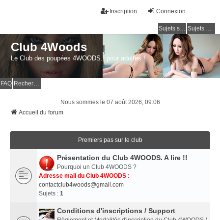
Inscription
Connexion
Sujets sans réponse
Sujets actifs
Club 4Woods
Le Club des poupées 4WOODS...pour adultes !
FAQ
Rechercher
Nous sommes le 07 août 2026, 09:06
Accueil du forum
Premiers pas sur le club
Présentation du Club 4WOODS. A lire !!
Pourquoi un Club 4WOODS ?
Adresse mail du Club 4WOODS :
contactclub4woods@gmail.com
Sujets :
1
Conditions d'inscriptions / Support
Règlement et Modalités d'inscription du Club 4WOODS /