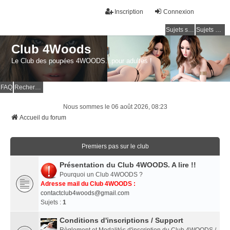
Inscription
Connexion
Sujets sans réponse
Sujets actifs
Club 4Woods
Le Club des poupées 4WOODS...pour adultes !
FAQ
Rechercher
Nous sommes le 06 août 2026, 08:23
Accueil du forum
Premiers pas sur le club
Présentation du Club 4WOODS. A lire !!
Pourquoi un Club 4WOODS ?
Adresse mail du Club 4WOODS :
contactclub4woods@gmail.com
Sujets :
1
Conditions d'inscriptions / Support
Règlement et Modalités d'inscription du Club 4WOODS /