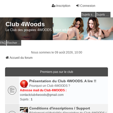
Inscription
Connexion
Sujets sans réponse
Sujets actifs
Club 4Woods
Le Club des poupées 4WOODS...pour adultes !
FAQ
Rechercher
Nous sommes le 09 août 2026, 10:00
Accueil du forum
Premiers pas sur le club
Présentation du Club 4WOODS. A lire !!
Pourquoi un Club 4WOODS ?
Adresse mail du Club 4WOODS :
contactclub4woods@gmail.com
Sujets :
1
Conditions d'inscriptions / Support
Règlement et Modalités d'inscription du Club 4WOODS /