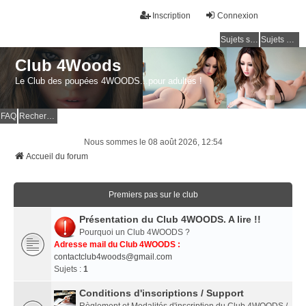
Inscription
Connexion
Sujets sans réponse
Sujets actifs
Club 4Woods
Le Club des poupées 4WOODS...pour adultes !
FAQ
Rechercher
Nous sommes le 08 août 2026, 12:54
Accueil du forum
Premiers pas sur le club
Présentation du Club 4WOODS. A lire !!
Pourquoi un Club 4WOODS ?
Adresse mail du Club 4WOODS :
contactclub4woods@gmail.com
Sujets :
1
Conditions d'inscriptions / Support
Règlement et Modalités d'inscription du Club 4WOODS /