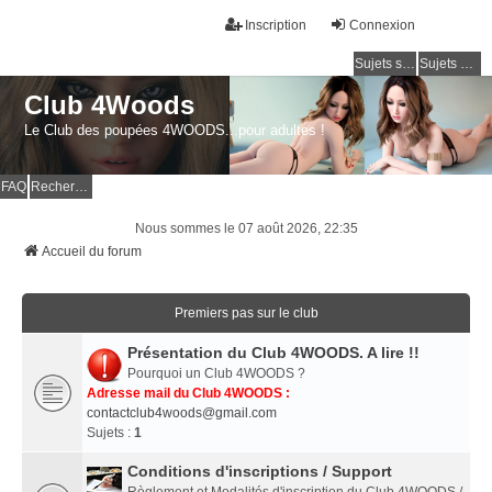
Inscription
Connexion
Sujets sans réponse
Sujets actifs
Club 4Woods
Le Club des poupées 4WOODS...pour adultes !
FAQ
Rechercher
Nous sommes le 07 août 2026, 22:35
Accueil du forum
Premiers pas sur le club
Présentation du Club 4WOODS. A lire !!
Pourquoi un Club 4WOODS ?
Adresse mail du Club 4WOODS :
contactclub4woods@gmail.com
Sujets :
1
Conditions d'inscriptions / Support
Règlement et Modalités d'inscription du Club 4WOODS /