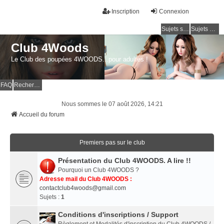
Inscription
Connexion
Sujets sans réponse
Sujets actifs
Club 4Woods
Le Club des poupées 4WOODS...pour adultes !
FAQ
Rechercher
Nous sommes le 07 août 2026, 14:21
Accueil du forum
Premiers pas sur le club
Présentation du Club 4WOODS. A lire !!
Pourquoi un Club 4WOODS ?
Adresse mail du Club 4WOODS :
contactclub4woods@gmail.com
Sujets :
1
Conditions d'inscriptions / Support
Règlement et Modalités d'inscription du Club 4WOODS /