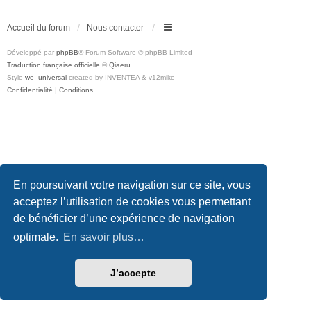
Accueil du forum
Nous contacter
Développé par
phpBB
® Forum Software © phpBB Limited
Traduction française officielle
©
Qiaeru
Style
we_universal
created by INVENTEA & v12mike
Confidentialité
|
Conditions
En poursuivant votre navigation sur ce site, vous
acceptez l’utilisation de cookies vous permettant
de bénéficier d’une expérience de navigation
optimale.
En savoir plus…
J’accepte