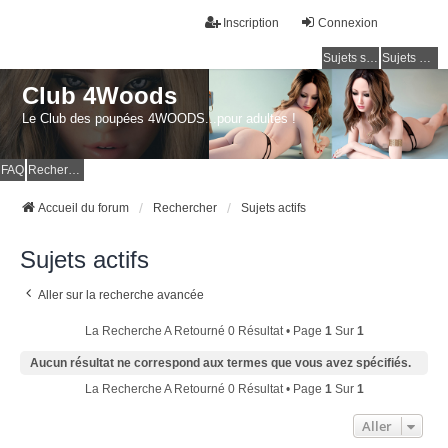
Inscription
Connexion
Sujets sans réponse
Sujets actifs
Club 4Woods
Le Club des poupées 4WOODS...pour adultes !
FAQ
Rechercher
Accueil du forum
Rechercher
Sujets actifs
Sujets actifs
Aller sur la recherche avancée
La Recherche A Retourné 0 Résultat • Page
1
Sur
1
Aucun résultat ne correspond aux termes que vous avez spécifiés.
La Recherche A Retourné 0 Résultat • Page
1
Sur
1
Aller