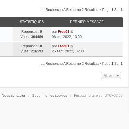
La Recherche A Retourné 2 Résultats • Page
1
Sur
1
STATISTIQUES
DERNIER MESSAGE
Réponses :
0
par
Fred01
Vues :
304489
08 oct. 2022, 13:00
Réponses :
0
par
Fred01
Vues :
216193
25 sept. 2022, 14:00
La Recherche A Retourné 2 Résultats • Page
1
Sur
1
Aller
Nous contacter
Supprimer les cookies
Fuseau horaire sur
UTC+02:00