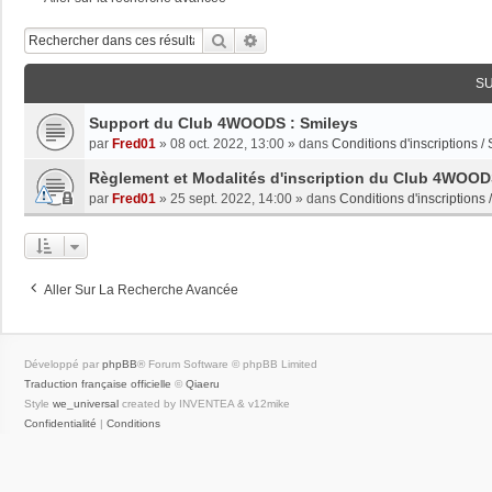
Rechercher
Recherche Avancée
S
Support du Club 4WOODS : Smileys
par
Fred01
»
08 oct. 2022, 13:00
» dans
Conditions d'inscriptions /
Règlement et Modalités d'inscription du Club 4WOO
par
Fred01
»
25 sept. 2022, 14:00
» dans
Conditions d'inscriptions 
Aller Sur La Recherche Avancée
Développé par
phpBB
® Forum Software © phpBB Limited
Traduction française officielle
©
Qiaeru
Style
we_universal
created by INVENTEA & v12mike
Confidentialité
|
Conditions