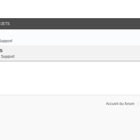
UJETS
 Support
DS
/ Support
Accueil du forum