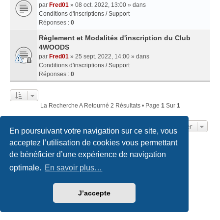
par
Fred01
» 08 oct. 2022, 13:00 » dans
Conditions d'inscriptions / Support
Réponses :
0
Règlement et Modalités d'inscription du Club
4WOODS
par
Fred01
» 25 sept. 2022, 14:00 » dans
Conditions d'inscriptions / Support
Réponses :
0
La Recherche A Retourné 2 Résultats • Page
1
Sur
1
Aller
En poursuivant votre navigation sur ce site, vous
acceptez l’utilisation de cookies vous permettant
de bénéficier d’une expérience de navigation
Accueil du forum
Nous contacter
optimale.
En savoir plus…
Développé par
phpBB
® Forum Software © phpBB Limited
Traduction française officielle
©
Qiaeru
Style
we_universal
created by INVENTEA & v12mike
J’accepte
Confidentialité
|
Conditions