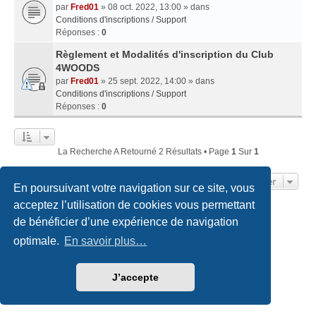
par
Fred01
» 08 oct. 2022, 13:00 » dans
Conditions d'inscriptions / Support
Réponses :
0
Règlement et Modalités d'inscription du Club
4WOODS
par
Fred01
» 25 sept. 2022, 14:00 » dans
Conditions d'inscriptions / Support
Réponses :
0
La Recherche A Retourné 2 Résultats • Page
1
Sur
1
Aller
En poursuivant votre navigation sur ce site, vous
acceptez l’utilisation de cookies vous permettant
de bénéficier d’une expérience de navigation
Accueil du forum
Nous contacter
optimale.
En savoir plus…
Développé par
phpBB
® Forum Software © phpBB Limited
Traduction française officielle
©
Qiaeru
Style
we_universal
created by INVENTEA & v12mike
J’accepte
Confidentialité
|
Conditions