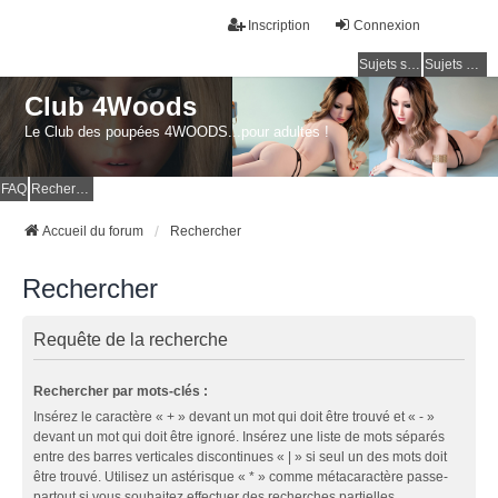
Inscription
Connexion
Sujets sans réponse
Sujets actifs
Club 4Woods
Le Club des poupées 4WOODS...pour adultes !
FAQ
Rechercher
Accueil du forum
Rechercher
Rechercher
Requête de la recherche
Rechercher par mots-clés :
Insérez le caractère « + » devant un mot qui doit être trouvé et « - »
devant un mot qui doit être ignoré. Insérez une liste de mots séparés
entre des barres verticales discontinues « | » si seul un des mots doit
être trouvé. Utilisez un astérisque « * » comme métacaractère passe-
partout si vous souhaitez effectuer des recherches partielles.