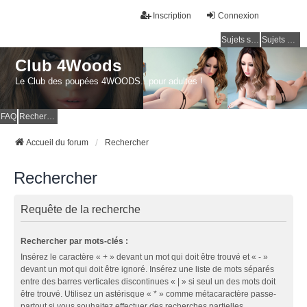
Inscription
Connexion
Sujets sans réponse
Sujets actifs
Club 4Woods
Le Club des poupées 4WOODS...pour adultes !
FAQ
Rechercher
Accueil du forum
Rechercher
Rechercher
Requête de la recherche
Rechercher par mots-clés :
Insérez le caractère « + » devant un mot qui doit être trouvé et « - »
devant un mot qui doit être ignoré. Insérez une liste de mots séparés
entre des barres verticales discontinues « | » si seul un des mots doit
être trouvé. Utilisez un astérisque « * » comme métacaractère passe-
partout si vous souhaitez effectuer des recherches partielles.