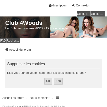
Inscription
Connexion
Sujets sans réponse
Sujets actifs
Club 4Woods
Le Club des poupées 4WOODS...pour adultes !
FAQ
Rechercher
Accueil du forum
Supprimer les cookies
Êtes-vous sûr de vouloir supprimer les cookies de ce forum ?
Accueil du forum
Nous contacter
Développé par
phpBB
® Forum Software © phpBB Limited