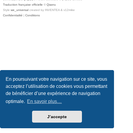
Traduction française officielle
©
Qiaeru
Style
we_universal
created by INVENTEA & v12mike
Confidentialité
|
Conditions
En poursuivant votre navigation sur ce site, vous
acceptez l’utilisation de cookies vous permettant
de bénéficier d’une expérience de navigation
optimale.
En savoir plus…
J’accepte