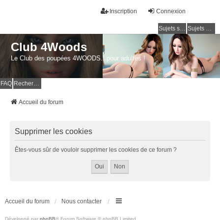
Inscription
Connexion
Sujets sans réponse
Sujets actifs
Club 4Woods
Le Club des poupées 4WOODS...pour adultes !
FAQ
Rechercher
Accueil du forum
Supprimer les cookies
Êtes-vous sûr de vouloir supprimer les cookies de ce forum ?
Accueil du forum
Nous contacter
Développé par
phpBB
® Forum Software © phpBB Limited