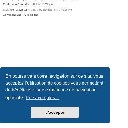
Traduction française officielle
©
Qiaeru
Style
we_universal
created by INVENTEA & v12mike
Confidentialité
|
Conditions
En poursuivant votre navigation sur ce site, vous
acceptez l’utilisation de cookies vous permettant
de bénéficier d’une expérience de navigation
optimale.
En savoir plus…
J’accepte