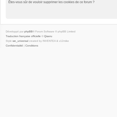
Êtes-vous sûr de vouloir supprimer les cookies de ce forum ?
Développé par
phpBB
® Forum Software © phpBB Limited
Traduction française officielle
©
Qiaeru
Style
we_universal
created by INVENTEA & v12mike
Confidentialité
|
Conditions