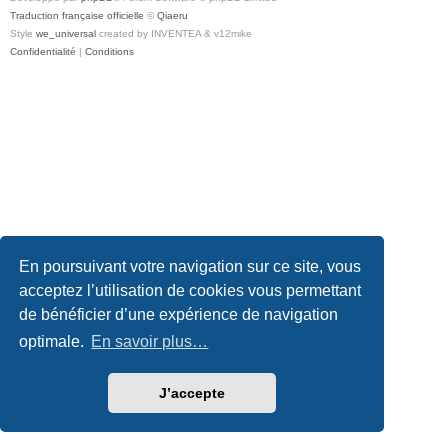
Traduction française officielle
©
Qiaeru
Style
we_universal
created by INVENTEA & v12mike
Confidentialité
|
Conditions
En poursuivant votre navigation sur ce site, vous
acceptez l’utilisation de cookies vous permettant
de bénéficier d’une expérience de navigation
optimale.
En savoir plus…
J’accepte