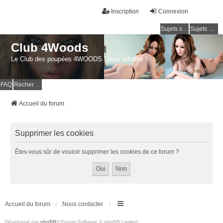
Inscription
Connexion
Sujets sans réponse
Sujets actifs
Club 4Woods
Le Club des poupées 4WOODS...pour adultes !
FAQ
Rechercher
Accueil du forum
Supprimer les cookies
Êtes-vous sûr de vouloir supprimer les cookies de ce forum ?
Accueil du forum
Nous contacter
Développé par
phpBB
® Forum Software © phpBB Limited