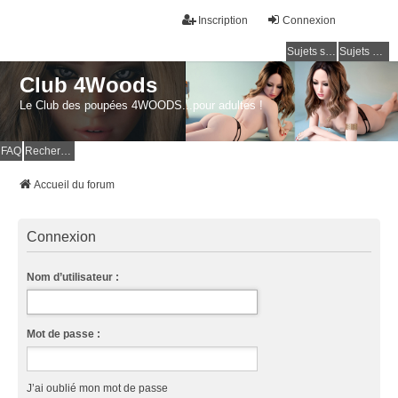
Inscription
Connexion
Sujets sans réponse
Sujets actifs
Club 4Woods
Le Club des poupées 4WOODS...pour adultes !
FAQ
Rechercher
Accueil du forum
Connexion
Nom d’utilisateur :
Mot de passe :
J’ai oublié mon mot de passe