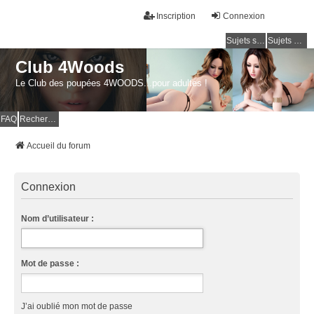
Inscription
Connexion
Sujets sans réponse
Sujets actifs
Club 4Woods
Le Club des poupées 4WOODS...pour adultes !
FAQ
Rechercher
Accueil du forum
Connexion
Nom d’utilisateur :
Mot de passe :
J’ai oublié mon mot de passe