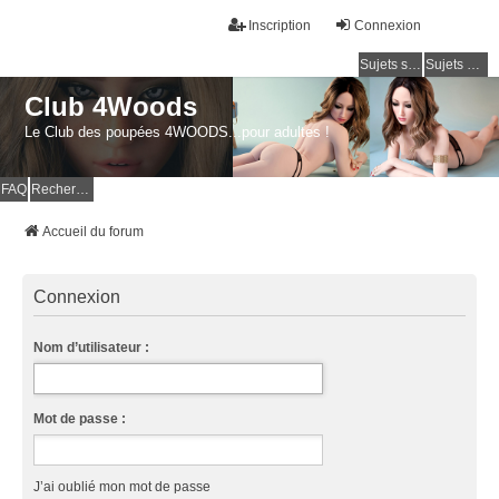
Inscription
Connexion
Sujets sans réponse
Sujets actifs
Club 4Woods
Le Club des poupées 4WOODS...pour adultes !
FAQ
Rechercher
Accueil du forum
Connexion
Nom d’utilisateur :
Mot de passe :
J’ai oublié mon mot de passe