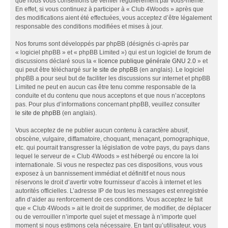
que nous vous conseillons de vérifier régulièrement par vous-même.
En effet, si vous continuez à participer à « Club 4Woods » après que
des modifications aient été effectuées, vous acceptez d’être légalement
responsable des conditions modifiées et mises à jour.
Nos forums sont développés par phpBB (désignés ci-après par
« logiciel phpBB » et « phpBB Limited ») qui est un logiciel de forum de
discussions déclaré sous la «
licence publique générale GNU 2.0
» et
qui peut être téléchargé sur
le site de phpBB
(en anglais). Le logiciel
phpBB a pour seul but de faciliter les discussions sur internet et phpBB
Limited ne peut en aucun cas être tenu comme responsable de la
conduite et du contenu que nous acceptons et que nous n’acceptons
pas. Pour plus d’informations concernant phpBB, veuillez consulter
le site de phpBB
(en anglais).
Vous acceptez de ne publier aucun contenu à caractère abusif,
obscène, vulgaire, diffamatoire, choquant, menaçant, pornographique,
etc. qui pourrait transgresser la législation de votre pays, du pays dans
lequel le serveur de « Club 4Woods » est hébergé ou encore la loi
internationale. Si vous ne respectez pas ces dispositions, vous vous
exposez à un bannissement immédiat et définitif et nous nous
réservons le droit d’avertir votre fournisseur d’accès à internet et les
autorités officielles. L’adresse IP de tous les messages est enregistrée
afin d’aider au renforcement de ces conditions. Vous acceptez le fait
que « Club 4Woods » ait le droit de supprimer, de modifier, de déplacer
ou de verrouiller n’importe quel sujet et message à n’importe quel
moment si nous estimons cela nécessaire. En tant qu’utilisateur, vous