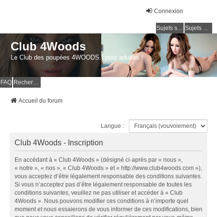
Connexion
Sujets sans réponse
Sujets actifs
Club 4Woods
Le Club des poupées 4WOODS...pour adultes !
FAQ
Rechercher
Accueil du forum
Langue :
Club 4Woods - Inscription
En accédant à « Club 4Woods » (désigné ci-après par « nous »,
« notre », « nos », « Club 4Woods » et « http://www.club4woods.com »),
vous acceptez d’être légalement responsable des conditions suivantes.
Si vous n’acceptez pas d’être légalement responsable de toutes les
conditions suivantes, veuillez ne pas utiliser et accéder à « Club
4Woods ». Nous pouvons modifier ces conditions à n’importe quel
moment et nous essaierons de vous informer de ces modifications, bien