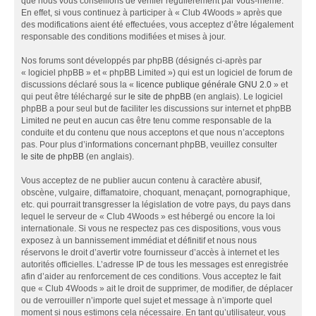
que nous vous conseillons de vérifier régulièrement par vous-même.
En effet, si vous continuez à participer à « Club 4Woods » après que
des modifications aient été effectuées, vous acceptez d’être légalement
responsable des conditions modifiées et mises à jour.
Nos forums sont développés par phpBB (désignés ci-après par
« logiciel phpBB » et « phpBB Limited ») qui est un logiciel de forum de
discussions déclaré sous la «
licence publique générale GNU 2.0
» et
qui peut être téléchargé sur
le site de phpBB
(en anglais). Le logiciel
phpBB a pour seul but de faciliter les discussions sur internet et phpBB
Limited ne peut en aucun cas être tenu comme responsable de la
conduite et du contenu que nous acceptons et que nous n’acceptons
pas. Pour plus d’informations concernant phpBB, veuillez consulter
le site de phpBB
(en anglais).
Vous acceptez de ne publier aucun contenu à caractère abusif,
obscène, vulgaire, diffamatoire, choquant, menaçant, pornographique,
etc. qui pourrait transgresser la législation de votre pays, du pays dans
lequel le serveur de « Club 4Woods » est hébergé ou encore la loi
internationale. Si vous ne respectez pas ces dispositions, vous vous
exposez à un bannissement immédiat et définitif et nous nous
réservons le droit d’avertir votre fournisseur d’accès à internet et les
autorités officielles. L’adresse IP de tous les messages est enregistrée
afin d’aider au renforcement de ces conditions. Vous acceptez le fait
que « Club 4Woods » ait le droit de supprimer, de modifier, de déplacer
ou de verrouiller n’importe quel sujet et message à n’importe quel
moment si nous estimons cela nécessaire. En tant qu’utilisateur, vous