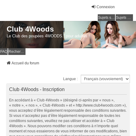
Connexion
Sujets sans réponse
Sujets actifs
Club 4Woods
Le Club des poupées 4WOODS...pour adultes !
FAQ
Rechercher
Accueil du forum
Langue :
Club 4Woods - Inscription
En accédant à « Club 4Woods » (désigné ci-après par « nous »,
« notre », « nos », « Club 4Woods » et « http://www.club4woods.com »),
vous acceptez d’être légalement responsable des conditions suivantes.
Si vous n’acceptez pas d’être légalement responsable de toutes les
conditions suivantes, veuillez ne pas utiliser et accéder à « Club
4Woods ». Nous pouvons modifier ces conditions à n’importe quel
moment et nous essaierons de vous informer de ces modifications, bien