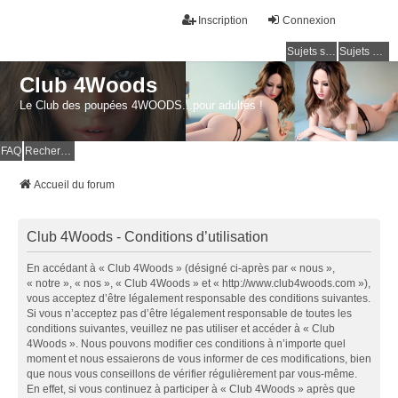
Inscription
Connexion
Sujets sans réponse
Sujets actifs
Club 4Woods
Le Club des poupées 4WOODS...pour adultes !
FAQ
Rechercher
Accueil du forum
Club 4Woods - Conditions d’utilisation
En accédant à « Club 4Woods » (désigné ci-après par « nous »,
« notre », « nos », « Club 4Woods » et « http://www.club4woods.com »),
vous acceptez d’être légalement responsable des conditions suivantes.
Si vous n’acceptez pas d’être légalement responsable de toutes les
conditions suivantes, veuillez ne pas utiliser et accéder à « Club
4Woods ». Nous pouvons modifier ces conditions à n’importe quel
moment et nous essaierons de vous informer de ces modifications, bien
que nous vous conseillons de vérifier régulièrement par vous-même.
En effet, si vous continuez à participer à « Club 4Woods » après que