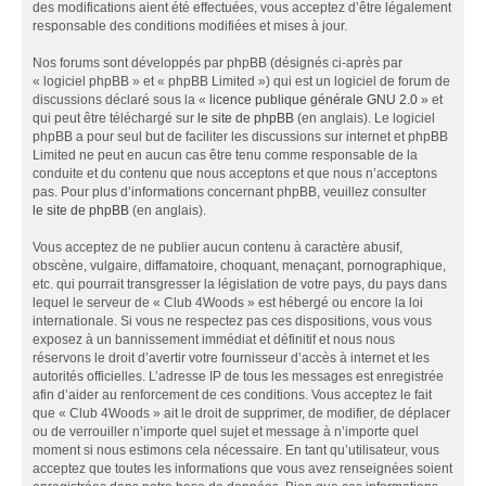
des modifications aient été effectuées, vous acceptez d’être légalement
responsable des conditions modifiées et mises à jour.
Nos forums sont développés par phpBB (désignés ci-après par
« logiciel phpBB » et « phpBB Limited ») qui est un logiciel de forum de
discussions déclaré sous la «
licence publique générale GNU 2.0
» et
qui peut être téléchargé sur
le site de phpBB
(en anglais). Le logiciel
phpBB a pour seul but de faciliter les discussions sur internet et phpBB
Limited ne peut en aucun cas être tenu comme responsable de la
conduite et du contenu que nous acceptons et que nous n’acceptons
pas. Pour plus d’informations concernant phpBB, veuillez consulter
le site de phpBB
(en anglais).
Vous acceptez de ne publier aucun contenu à caractère abusif,
obscène, vulgaire, diffamatoire, choquant, menaçant, pornographique,
etc. qui pourrait transgresser la législation de votre pays, du pays dans
lequel le serveur de « Club 4Woods » est hébergé ou encore la loi
internationale. Si vous ne respectez pas ces dispositions, vous vous
exposez à un bannissement immédiat et définitif et nous nous
réservons le droit d’avertir votre fournisseur d’accès à internet et les
autorités officielles. L’adresse IP de tous les messages est enregistrée
afin d’aider au renforcement de ces conditions. Vous acceptez le fait
que « Club 4Woods » ait le droit de supprimer, de modifier, de déplacer
ou de verrouiller n’importe quel sujet et message à n’importe quel
moment si nous estimons cela nécessaire. En tant qu’utilisateur, vous
acceptez que toutes les informations que vous avez renseignées soient