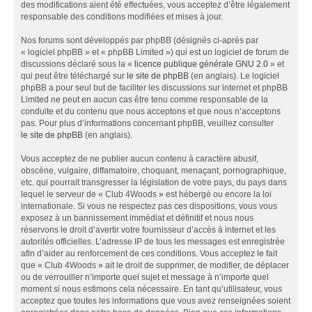
des modifications aient été effectuées, vous acceptez d’être légalement
responsable des conditions modifiées et mises à jour.
Nos forums sont développés par phpBB (désignés ci-après par
« logiciel phpBB » et « phpBB Limited ») qui est un logiciel de forum de
discussions déclaré sous la «
licence publique générale GNU 2.0
» et
qui peut être téléchargé sur
le site de phpBB
(en anglais). Le logiciel
phpBB a pour seul but de faciliter les discussions sur internet et phpBB
Limited ne peut en aucun cas être tenu comme responsable de la
conduite et du contenu que nous acceptons et que nous n’acceptons
pas. Pour plus d’informations concernant phpBB, veuillez consulter
le site de phpBB
(en anglais).
Vous acceptez de ne publier aucun contenu à caractère abusif,
obscène, vulgaire, diffamatoire, choquant, menaçant, pornographique,
etc. qui pourrait transgresser la législation de votre pays, du pays dans
lequel le serveur de « Club 4Woods » est hébergé ou encore la loi
internationale. Si vous ne respectez pas ces dispositions, vous vous
exposez à un bannissement immédiat et définitif et nous nous
réservons le droit d’avertir votre fournisseur d’accès à internet et les
autorités officielles. L’adresse IP de tous les messages est enregistrée
afin d’aider au renforcement de ces conditions. Vous acceptez le fait
que « Club 4Woods » ait le droit de supprimer, de modifier, de déplacer
ou de verrouiller n’importe quel sujet et message à n’importe quel
moment si nous estimons cela nécessaire. En tant qu’utilisateur, vous
acceptez que toutes les informations que vous avez renseignées soient