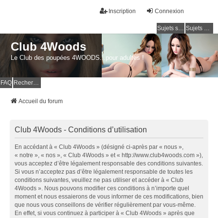
Inscription
Connexion
Sujets sans réponse
Sujets actifs
Club 4Woods
Le Club des poupées 4WOODS...pour adultes !
FAQ
Rechercher
Accueil du forum
Club 4Woods - Conditions d’utilisation
En accédant à « Club 4Woods » (désigné ci-après par « nous »,
« notre », « nos », « Club 4Woods » et « http://www.club4woods.com »),
vous acceptez d’être légalement responsable des conditions suivantes.
Si vous n’acceptez pas d’être légalement responsable de toutes les
conditions suivantes, veuillez ne pas utiliser et accéder à « Club
4Woods ». Nous pouvons modifier ces conditions à n’importe quel
moment et nous essaierons de vous informer de ces modifications, bien
que nous vous conseillons de vérifier régulièrement par vous-même.
En effet, si vous continuez à participer à « Club 4Woods » après que