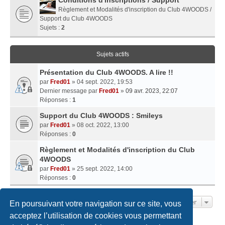
Règlement et Modalités d'inscription du Club 4WOODS /
Support du Club 4WOODS
Sujets :
2
Sujets actifs
Présentation du Club 4WOODS. A lire !!
par
Fred01
» 04 sept. 2022, 19:53
Dernier message par
Fred01
»
09 avr. 2023, 22:07
Réponses :
1
Support du Club 4WOODS : Smileys
par
Fred01
» 08 oct. 2022, 13:00
Réponses :
0
Règlement et Modalités d'inscription du Club
4WOODS
par
Fred01
» 25 sept. 2022, 14:00
Réponses :
0
Aller
En poursuivant votre navigation sur ce site, vous
acceptez l’utilisation de cookies vous permettant