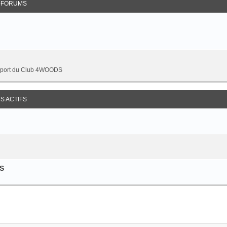
-FORUMS
upport du Club 4WOODS
S ACTIFS
DS