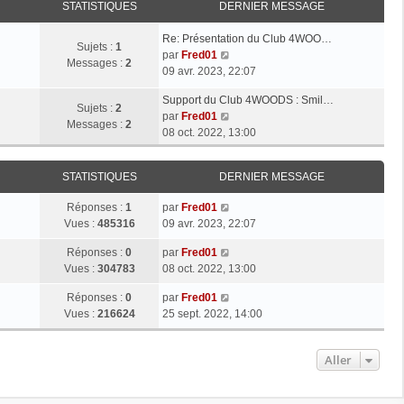
STATISTIQUES
DERNIER MESSAGE
Re: Présentation du Club 4WOO…
Sujets :
1
C
par
Fred01
Messages :
2
o
09 avr. 2023, 22:07
n
Support du Club 4WOODS : Smil…
s
Sujets :
2
C
par
Fred01
u
Messages :
2
o
08 oct. 2022, 13:00
l
n
t
s
e
STATISTIQUES
DERNIER MESSAGE
u
r
l
l
Réponses :
1
par
Fred01
t
e
Vues :
485316
09 avr. 2023, 22:07
e
d
r
e
Réponses :
0
par
Fred01
l
r
Vues :
304783
08 oct. 2022, 13:00
e
n
d
Réponses :
0
par
Fred01
i
e
Vues :
216624
25 sept. 2022, 14:00
e
r
r
n
m
Aller
i
e
e
s
r
s