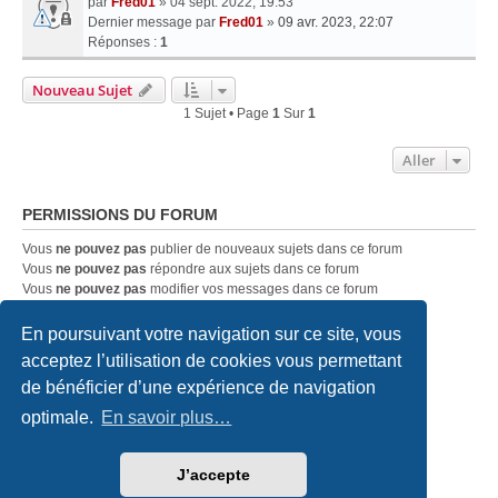
par
Fred01
» 04 sept. 2022, 19:53
Dernier message par
Fred01
»
09 avr. 2023, 22:07
Réponses :
1
Nouveau Sujet
1 Sujet • Page
1
Sur
1
Aller
PERMISSIONS DU FORUM
Vous
ne pouvez pas
publier de nouveaux sujets dans ce forum
Vous
ne pouvez pas
répondre aux sujets dans ce forum
Vous
ne pouvez pas
modifier vos messages dans ce forum
Vous
ne pouvez pas
supprimer vos messages dans ce forum
Vous
ne pouvez pas
transférer de pièces jointes dans ce forum
En poursuivant votre navigation sur ce site, vous
acceptez l’utilisation de cookies vous permettant
de bénéficier d’une expérience de navigation
Accueil du forum
Nous contacter
optimale.
En savoir plus…
Développé par
phpBB
® Forum Software © phpBB Limited
Traduction française officielle
©
Qiaeru
J’accepte
Style
we_universal
created by INVENTEA & v12mike