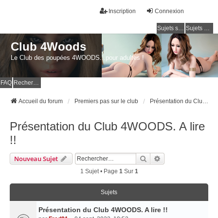
Inscription
Connexion
Sujets sans réponse
Sujets actifs
Club 4Woods
Le Club des poupées 4WOODS...pour adultes !
FAQ
Rechercher
Accueil du forum
Premiers pas sur le club
Présentation du Club 4WOODS. A lire !!
Présentation du Club 4WOODS. A lire
!!
Rechercher
Recherche Avancé
Nouveau Sujet
1 Sujet • Page
1
Sur
1
Sujets
Présentation du Club 4WOODS. A lire !!