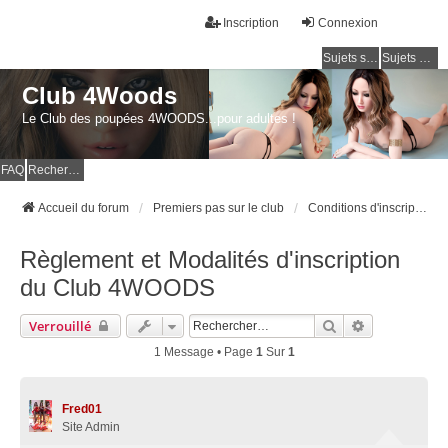
Inscription
Connexion
Sujets sans réponse
Sujets actifs
Club 4Woods
Le Club des poupées 4WOODS...pour adultes !
FAQ
Rechercher
Accueil du forum
Premiers pas sur le club
Conditions d'inscriptions / Support
Règlement et Modalités d'inscription
du Club 4WOODS
Rechercher
Recherche A
Verrouillé
1 Message • Page
1
Sur
1
Fred01
Site Admin