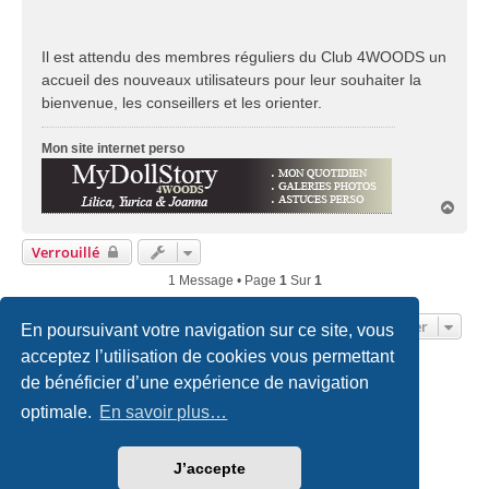
Il est attendu des membres réguliers du Club 4WOODS un
accueil des nouveaux utilisateurs pour leur souhaiter la
bienvenue, les conseillers et les orienter.
Mon site internet perso
H
a
u
Verrouillé
t
1 Message • Page
1
Sur
1
Aller
En poursuivant votre navigation sur ce site, vous
acceptez l’utilisation de cookies vous permettant
de bénéficier d’une expérience de navigation
Accueil du forum
Nous contacter
optimale.
En savoir plus…
Développé par
phpBB
® Forum Software © phpBB Limited
Traduction française officielle
©
Qiaeru
J’accepte
Style
we_universal
created by INVENTEA & v12mike